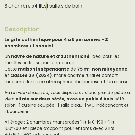
3 chambre.s
4 lit.s
1 salle.s de bain
Description
Le gîte authentique pour 4 à 6 personnes – 2
chambres + 1 appoint
Un
havre de nature et d’authenticité
, idéal pour les
familles ou les séjours entre amis.
Cette
maison indépendante
de
75 m²
,
non mitoyenne
et
classée 3
★
(2024)
, marie charme rural et confort
moderne dans une atmosphère chaleureuse et lumineuse.
Au rez-de-chaussée, vous disposerez d’une grande pièce à
vivre
vitrée sur deux côtés, avec un poêle à bois
côté
salon ; 1 cuisine équipée ; 1 salle d’eau, 1 WC indépendant et
1 buanderie ;
A l’étage : 2 chambres mansardées 1 lit 140*190 + 1 lit
160*200 et 1 pièce d’appoint pour enfants avec 2 lits
80×190, 1 WC indépendant.