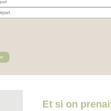
er
Et si on prenai