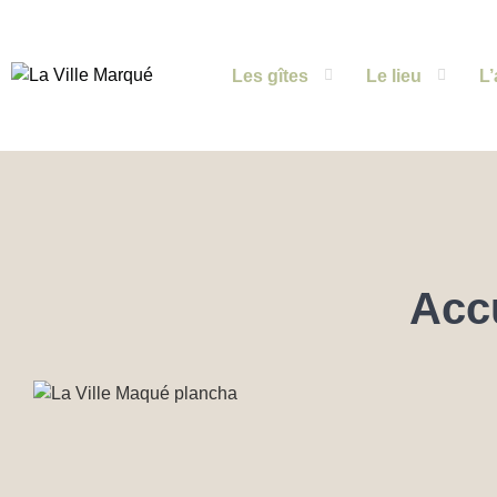
Les gîtes
Le lieu
L’
Accu